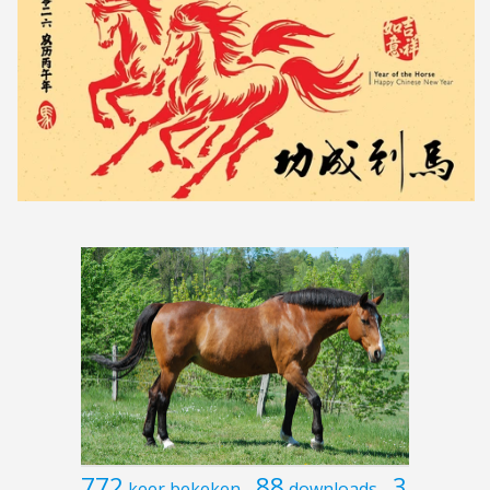
772
88
3
keer bekeken
downloads