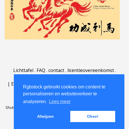
Lichttafel
.
FAQ
.
contact
.
licentieovereenkomst
.
gebruiksovereenkomst
.
over
.
|
English
|
Deutsch
|
Español
|
Polski
|
Português
|
Rgbstock gebruikt cookies om content te
Nederlands
|
personaliseren en websiteverkeer te
analyseren.
Lees meer
Shutterstock official partner of Rgbstock
Saqurai AI official partner of
Rgbstock
Afwijzen
Okee!