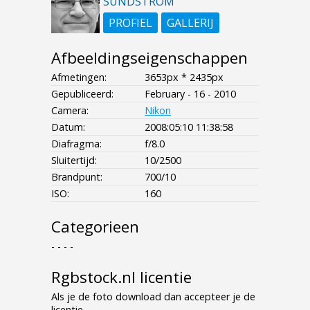
SUNDSTROM
PROFIEL
GALLERIJ
Afbeeldingseigenschappen
Afmetingen:
3653px * 2435px
Gepubliceerd:
February - 16 - 2010
Camera:
Nikon
Datum:
2008:05:10 11:38:58
Diafragma:
f/8.0
Sluitertijd:
10/2500
Brandpunt:
700/10
ISO:
160
Categorieen
- - - -
Rgbstock.nl licentie
Als je de foto download dan accepteer je de
licentie