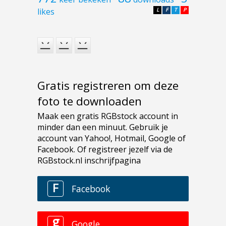
likes
L
F
T
P
Gratis registreren om deze
foto te downloaden