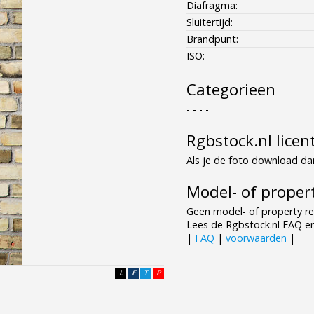
Diafragma:
Sluitertijd:
Brandpunt:
ISO:
Categorieen
- - - -
Rgbstock.nl licen
Als je de foto download dan
Model- of propert
Geen model- of property re
Lees de Rgbstock.nl FAQ e
|
FAQ
|
voorwaarden
|
L
F
T
P