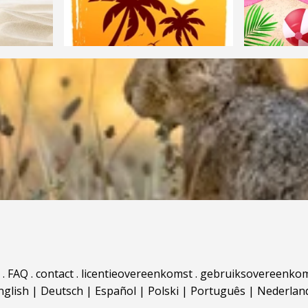
.
FAQ
.
contact
.
licentieovereenkomst
.
gebruiksovereenko
nglish
|
Deutsch
|
Español
|
Polski
|
Português
|
Nederlan