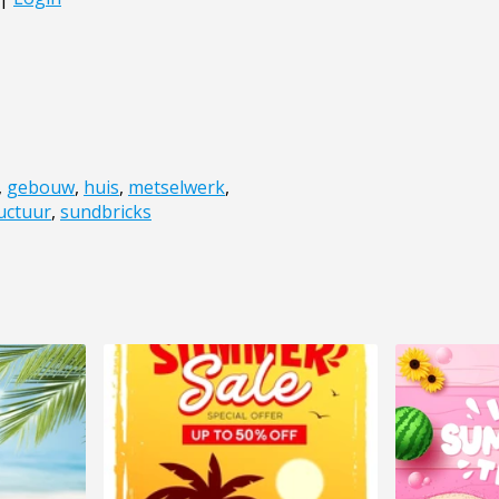
,
gebouw
,
huis
,
metselwerk
,
uctuur
,
sundbricks