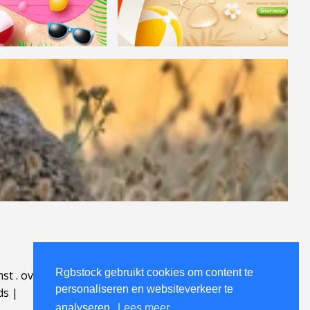
Rgbstock gebruikt cookies om content te
mst
.
over
.
personaliseren en websiteverkeer te
ds
|
analyseren.
Lees meer