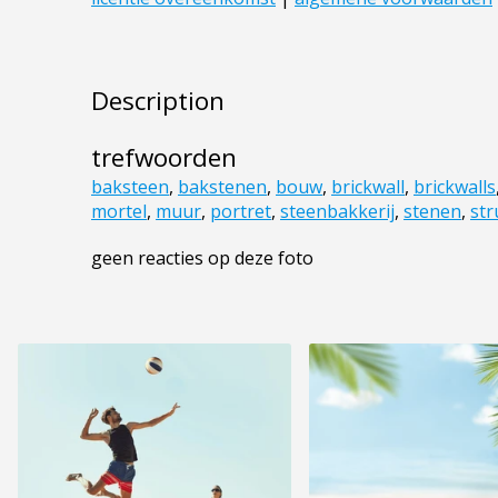
Description
trefwoorden
baksteen
,
bakstenen
,
bouw
,
brickwall
,
brickwalls
mortel
,
muur
,
portret
,
steenbakkerij
,
stenen
,
str
geen reacties op deze foto