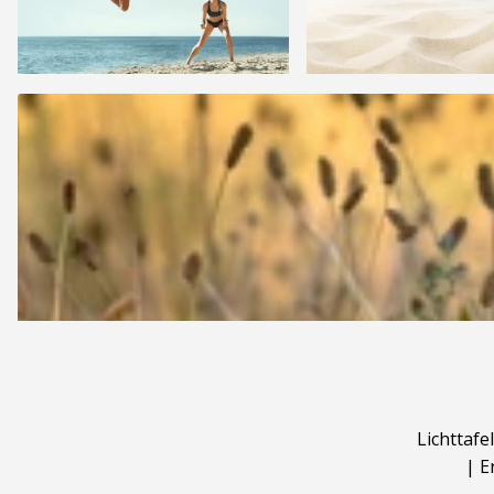
Lichttafel
|
E