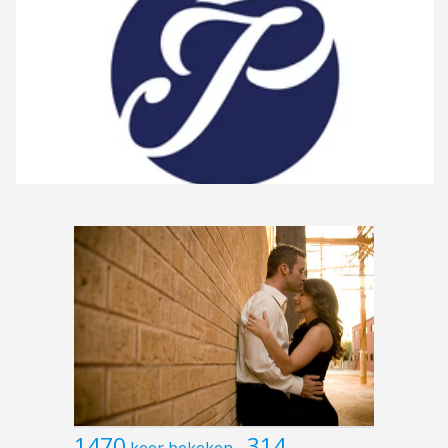
1470
314