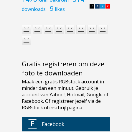
keer bekeken
9
L
F
T
P
downloads
likes
Gratis registreren om deze
foto te downloaden