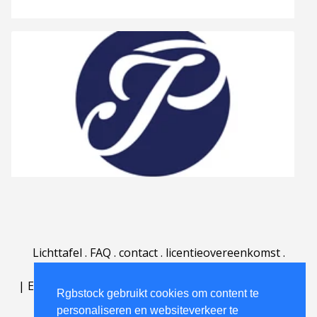
Lichttafel
.
FAQ
.
contact
.
licentieovereenkomst
.
gebruiksovereenkomst
.
over
.
|
English
|
Deutsch
|
Español
|
Polski
|
Português
|
Rgbstock gebruikt cookies om content te
Nederlands
|
personaliseren en websiteverkeer te