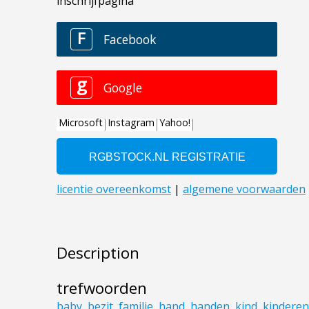
Description
trefwoorden
baby
,
bezit
,
familie
,
hand
,
handen
,
kind
,
kinderen