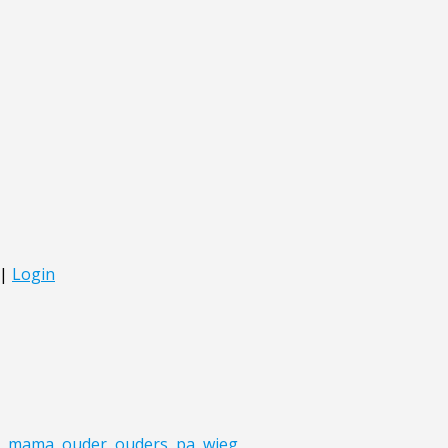
,
mama
,
ouder
,
ouders
,
pa
,
wieg
,