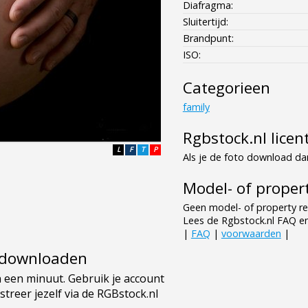
Diafragma:
Sluitertijd:
Brandpunt:
ISO:
Categorieen
family
Rgbstock.nl licen
L
F
T
P
Als je de foto download dan
Model- of propert
Geen model- of property re
Lees de Rgbstock.nl FAQ e
|
FAQ
|
voorwaarden
|
e downloaden