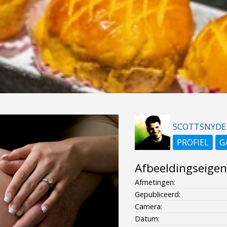
SCOTTSNYDE
PROFIEL
G
Afbeeldingseige
Afmetingen:
Gepubliceerd:
Camera:
Datum: