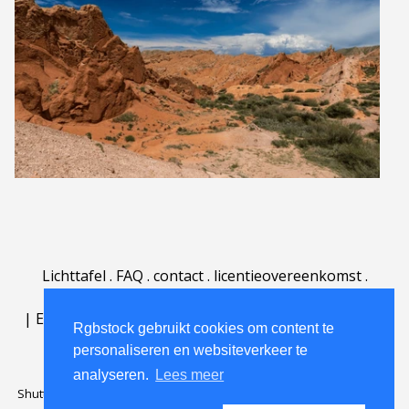
Lichttafel
.
FAQ
.
contact
.
licentieovereenkomst
.
gebruiksovereenkomst
.
over
.
|
English
|
Deutsch
|
Español
|
Polski
|
Português
|
Rgbstock gebruikt cookies om content te
Nederlands
|
personaliseren en websiteverkeer te
analyseren.
Lees meer
Shutterstock official partner of Rgbstock
Saqurai AI official partner of