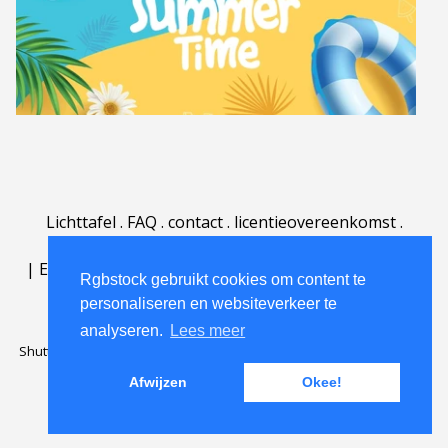
Lichttafel
.
FAQ
.
contact
.
licentieovereenkomst
.
gebruiksovereenkomst
.
over
.
|
English
|
Deutsch
|
Español
|
Polski
|
Português
|
Rgbstock gebruikt cookies om content te
Nederlands
|
personaliseren en websiteverkeer te
analyseren.
Lees meer
Shutterstock official partner of Rgbstock
Saqurai AI official partner of
Rgbstock
Afwijzen
Okee!