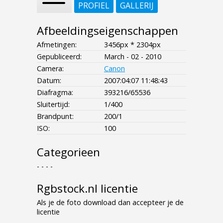
PROFIEL
GALLERIJ
Afbeeldingseigenschappen
Afmetingen:
3456px * 2304px
Gepubliceerd:
March - 02 - 2010
Camera:
Canon
Datum:
2007:04:07 11:48:43
Diafragma:
393216/65536
Sluitertijd:
1/400
Brandpunt:
200/1
ISO:
100
Categorieen
- - - -
Rgbstock.nl licentie
Als je de foto download dan accepteer je de
licentie