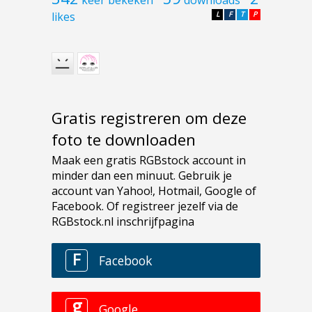
likes
L
F
T
P
Gratis registreren om deze
foto te downloaden