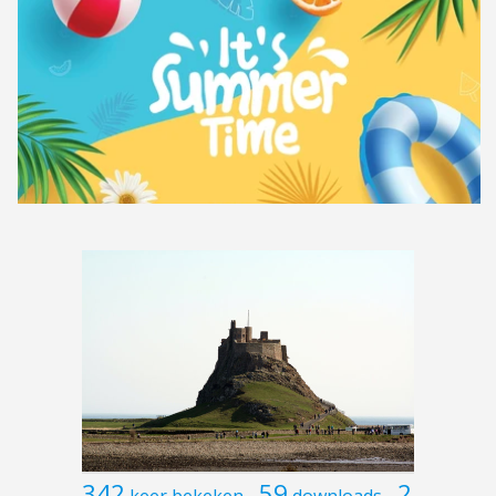
342
59
2
keer bekeken
downloads