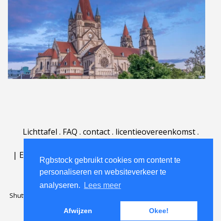
Lichttafel
.
FAQ
.
contact
.
licentieovereenkomst
.
gebruiksovereenkomst
.
over
.
|
English
|
Deutsch
|
Español
|
Polski
|
Português
|
Rgbstock gebruikt cookies om content te
Nederlands
|
personaliseren en websiteverkeer te
analyseren.
Lees meer
Shutterstock official partner of Rgbstock
Saqurai AI official partner of
Rgbstock
Afwijzen
Okee!