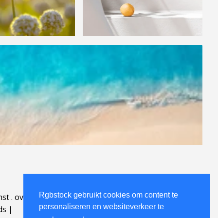
Rgbstock gebruikt cookies om content te
mst
.
over
.
personaliseren en websiteverkeer te
ds
|