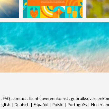
.
FAQ
.
contact
.
licentieovereenkomst
.
gebruiksovereenko
nglish
|
Deutsch
|
Español
|
Polski
|
Português
|
Nederlan