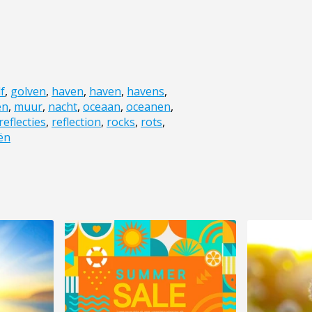
f
,
golven
,
haven
,
haven
,
havens
,
en
,
muur
,
nacht
,
oceaan
,
oceanen
,
reflecties
,
reflection
,
rocks
,
rots
,
ën