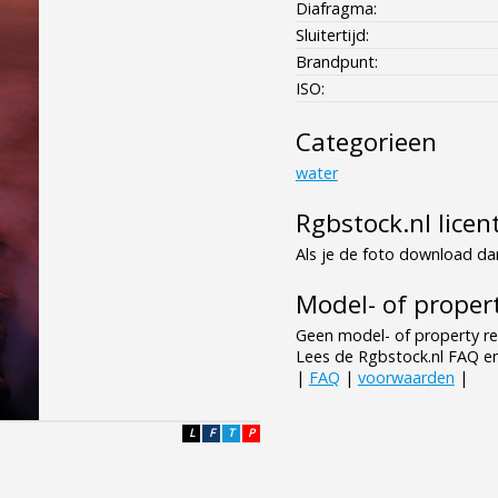
Diafragma:
Sluitertijd:
Brandpunt:
ISO:
Categorieen
water
Rgbstock.nl licen
Als je de foto download dan
Model- of propert
Geen model- of property re
Lees de Rgbstock.nl FAQ e
|
FAQ
|
voorwaarden
|
L
F
T
P