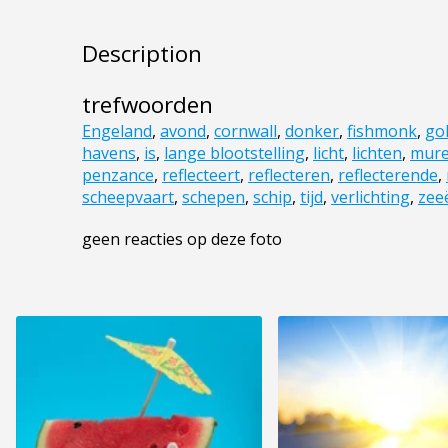
Description
trefwoorden
Engeland
,
avond
,
cornwall
,
donker
,
fishmonk
,
gol
havens
,
is
,
lange blootstelling
,
licht
,
lichten
,
mur
penzance
,
reflecteert
,
reflecteren
,
reflecterende
,
scheepvaart
,
schepen
,
schip
,
tijd
,
verlichting
,
zee
geen reacties op deze foto