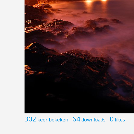
302
64
0
keer bekeken
downloads
likes