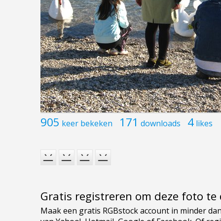
905
171
4
keer bekeken
downloads
likes
Gratis registreren om deze foto t