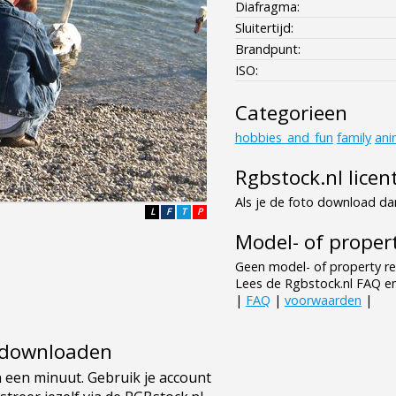
Diafragma:
Sluitertijd:
Brandpunt:
ISO:
Categorieen
hobbies_and_fun
family
ani
Rgbstock.nl licen
Als je de foto download dan
L
F
T
P
Model- of propert
Geen model- of property re
Lees de Rgbstock.nl FAQ e
|
FAQ
|
voorwaarden
|
e downloaden