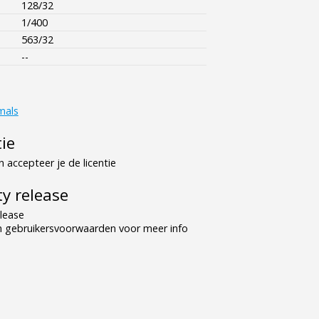
128/32
1/400
563/32
--
mals
tie
 accepteer je de licentie
y release
lease
n gebruikersvoorwaarden voor meer info