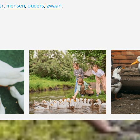
er
,
mensen
,
ouders
,
zwaan
,