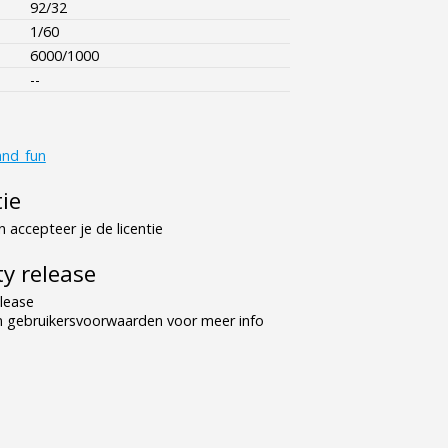
92/32
1/60
6000/1000
--
and_fun
tie
 accepteer je de licentie
y release
lease
n gebruikersvoorwaarden voor meer info