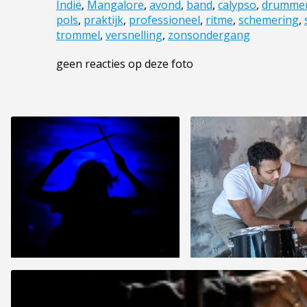
Indië
,
Mangalore
,
avond
,
band
,
calypso
,
drumme
pols
,
praktijk
,
professioneel
,
ritme
,
schemering
,
trommel
,
versnelling
,
zonsondergang
geen reacties op deze foto