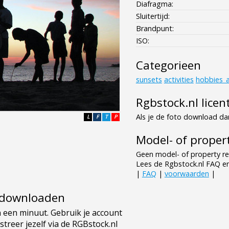
Diafragma:
Sluitertijd:
Brandpunt:
ISO:
Categorieen
sunsets
activities
hobbies_
Rgbstock.nl licen
Als je de foto download dan
L
F
T
P
Model- of propert
Geen model- of property re
Lees de Rgbstock.nl FAQ e
|
FAQ
|
voorwaarden
|
e downloaden