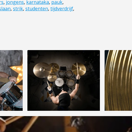
rs
,
jongens
,
karnataka
,
pauk
,
slaan
,
strik
,
studenten
,
tijdverdrijf
,