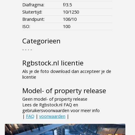
Diafragma:
f/3.5
Sluitertijd:
10/1250
Brandpunt:
106/10
ISO:
100
Categorieen
- - - -
Rgbstock.nl licentie
Als je de foto download dan accepteer je de
licentie
Model- of property release
Geen model- of property release
Lees de Rgbstock.nl FAQ en
gebruikersvoorwaarden voor meer info
|
FAQ
|
voorwaarden
|