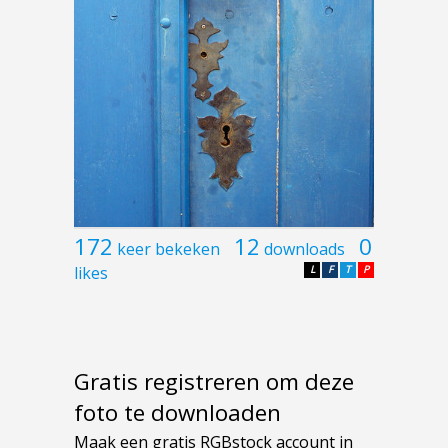
172
12
0
keer bekeken
downloads
likes
L
F
T
P
Gratis registreren om deze
foto te downloaden