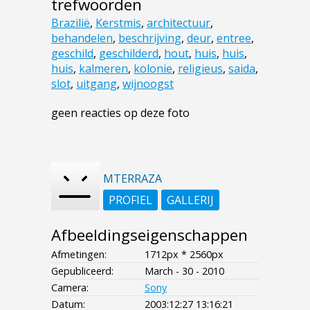
trefwoorden
Brazilië
,
Kerstmis
,
architectuur
,
behandelen
,
beschrijving
,
deur
,
entree
,
geschild
,
geschilderd
,
hout
,
huis
,
huis
,
huis
,
kalmeren
,
kolonie
,
religieus
,
saida
,
slot
,
uitgang
,
wijnoogst
geen reacties op deze foto
MTERRAZA
PROFIEL
GALLERIJ
Afbeeldingseigenschappen
Afmetingen:
1712px * 2560px
Gepubliceerd:
March - 30 - 2010
Camera:
Sony
Datum:
2003:12:27 13:16:21