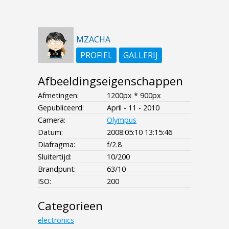
MZACHA
PROFIEL
GALLERIJ
Afbeeldingseigenschappen
Afmetingen:
1200px * 900px
Gepubliceerd:
April - 11 - 2010
Camera:
Olympus
Datum:
2008:05:10 13:15:46
Diafragma:
f/2.8
Sluitertijd:
10/200
Brandpunt:
63/10
ISO:
200
Categorieen
electronics