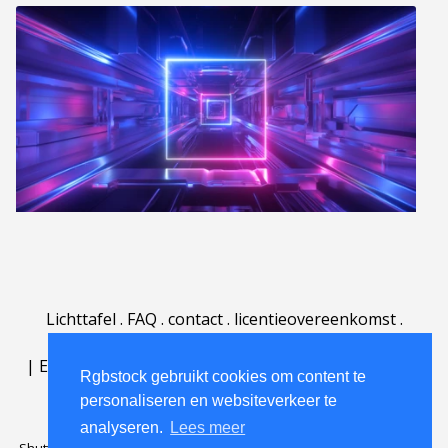
Lichttafel
.
FAQ
.
contact
.
licentieovereenkomst
.
gebruiksovereenkomst
.
over
.
|
English
|
Deutsch
|
Español
|
Polski
|
Português
|
Rgbstock gebruikt cookies om content te
Nederlands
|
personaliseren en websiteverkeer te
analyseren.
Lees meer