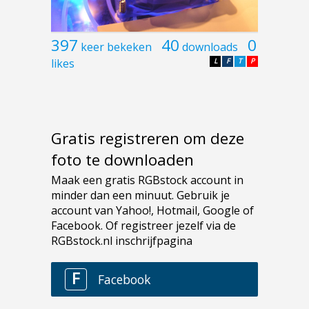
397
40
0
keer bekeken
downloads
likes
L
F
T
P
Gratis registreren om deze
foto te downloaden