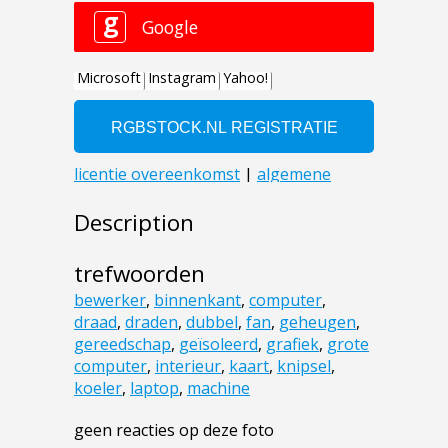
Description
trefwoorden
bewerker
,
binnenkant
,
computer
,
draad
,
draden
,
dubbel
,
fan
,
geheugen
,
gereedschap
,
geïsoleerd
,
grafiek
,
grote
computer
,
interieur
,
kaart
,
knipsel
,
koeler
,
laptop
,
machine
geen reacties op deze foto