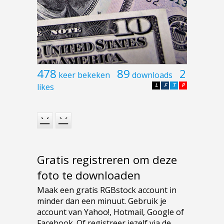
478
89
2
keer bekeken
downloads
likes
L
F
T
P
Gratis registreren om deze
foto te downloaden