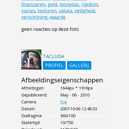
financieren
,
geld
,
monetair
,
rijkdom
,
succes
,
texturen
,
valuta
,
veiligheid
,
verschijning
,
waarde
geen reacties op deze foto
TACLUDA
PROFIEL
GALLERIJ
Afbeeldingseigenschappen
Afmetingen:
1644px * 1916px
Gepubliceerd:
May - 06 - 2010
Camera:
Fuji
Datum:
2007:10:06 12:48:53
Diafragma:
360/100
Sluitertijd:
10/750