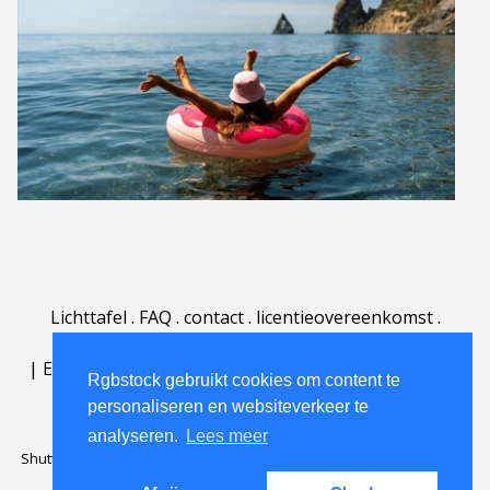
Lichttafel
.
FAQ
.
contact
.
licentieovereenkomst
.
gebruiksovereenkomst
.
over
.
|
English
|
Deutsch
|
Español
|
Polski
|
Português
|
Rgbstock gebruikt cookies om content te
Nederlands
|
personaliseren en websiteverkeer te
analyseren.
Lees meer
Shutterstock official partner of Rgbstock
Saqurai AI official partner of
Rgbstock