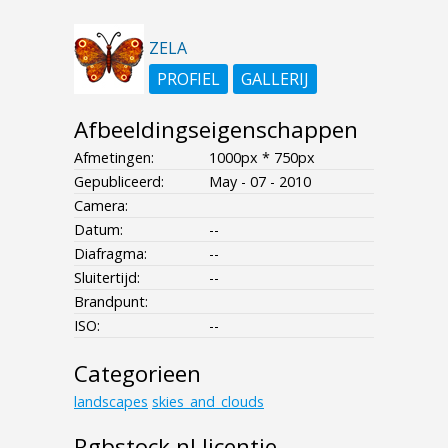
ZELA
PROFIEL
GALLERIJ
Afbeeldingseigenschappen
Afmetingen:
1000px * 750px
Gepubliceerd:
May - 07 - 2010
Camera:
Datum:
--
Diafragma:
--
Sluitertijd:
--
Brandpunt:
ISO:
--
Categorieen
landscapes
skies_and_clouds
Rgbstock.nl licentie