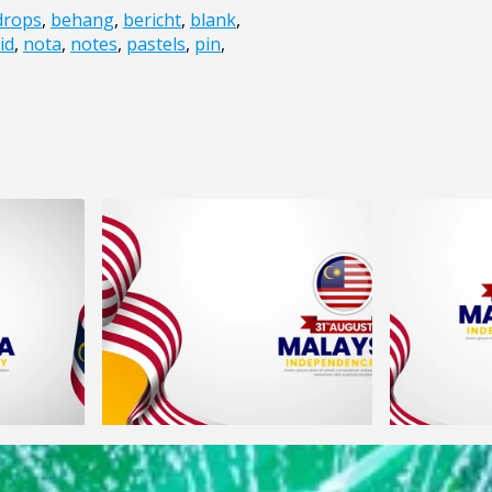
drops
,
behang
,
bericht
,
blank
,
id
,
nota
,
notes
,
pastels
,
pin
,