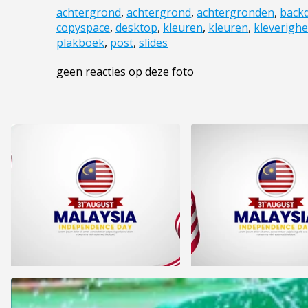
achtergrond
,
achtergrond
,
achtergronden
,
back
copyspace
,
desktop
,
kleuren
,
kleuren
,
kleverighe
plakboek
,
post
,
slides
geen reacties op deze foto