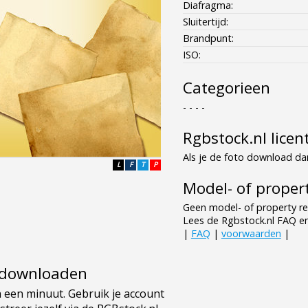
Diafragma:
Sluitertijd:
Brandpunt:
ISO:
Categorieen
- - - -
Rgbstock.nl licen
Als je de foto download dan
L
F
T
P
Model- of propert
Geen model- of property re
Lees de Rgbstock.nl FAQ e
|
FAQ
|
voorwaarden
|
e downloaden