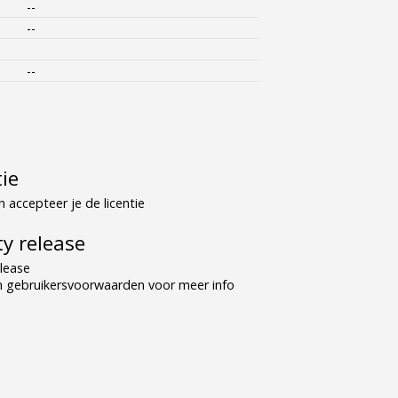
--
--
--
tie
 accepteer je de licentie
y release
lease
n gebruikersvoorwaarden voor meer info