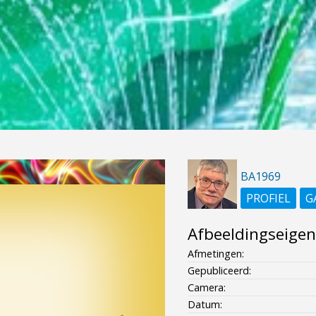
BA1969
PROFIEL
G
Afbeeldingseige
Afmetingen:
Gepubliceerd:
Camera:
Datum: