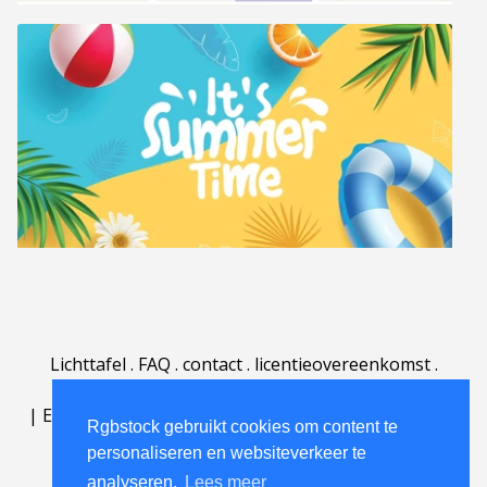
Lichttafel
.
FAQ
.
contact
.
licentieovereenkomst
.
gebruiksovereenkomst
.
over
.
|
English
|
Deutsch
|
Español
|
Polski
|
Português
|
Rgbstock gebruikt cookies om content te
Nederlands
|
personaliseren en websiteverkeer te
analyseren.
Lees meer