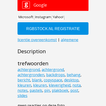
Description
trefwoorden
achtergrond
,
achtergrond
,
achtergronden
,
backdrops
,
behang
,
bericht
,
blank
,
copyspace
,
desktop
,
kleuren
,
kleuren
,
kleverigheid
,
nota
,
notes
,
pastels
,
pin
,
plakboek
,
post
,
slides
geen reacties op deze foto