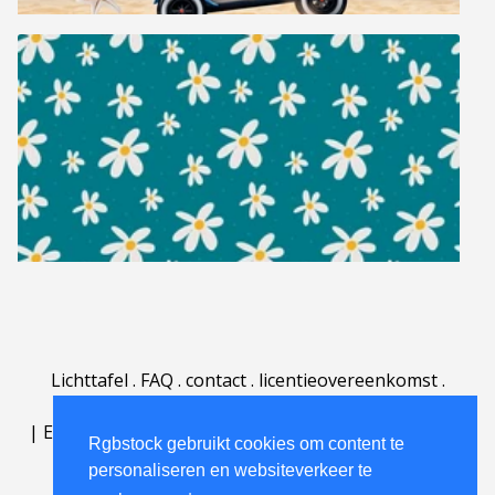
Lichttafel
.
FAQ
.
contact
.
licentieovereenkomst
.
gebruiksovereenkomst
.
over
.
|
English
|
Deutsch
|
Español
|
Polski
|
Português
|
Rgbstock gebruikt cookies om content te
Nederlands
|
personaliseren en websiteverkeer te