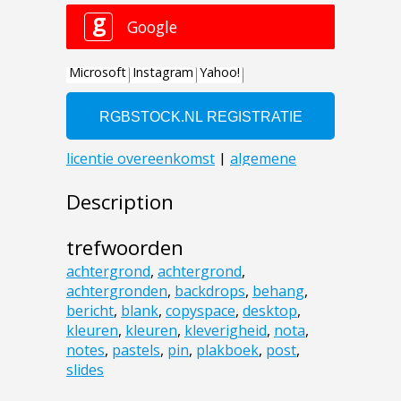
Description
trefwoorden
achtergrond
,
achtergrond
,
achtergronden
,
backdrops
,
behang
,
bericht
,
blank
,
copyspace
,
desktop
,
kleuren
,
kleuren
,
kleverigheid
,
nota
,
notes
,
pastels
,
pin
,
plakboek
,
post
,
slides