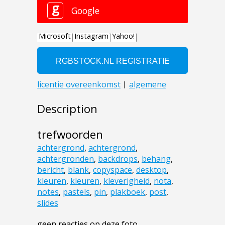
Description
trefwoorden
achtergrond
,
achtergrond
,
achtergronden
,
backdrops
,
behang
,
bericht
,
blank
,
copyspace
,
desktop
,
kleuren
,
kleuren
,
kleverigheid
,
nota
,
notes
,
pastels
,
pin
,
plakboek
,
post
,
slides
geen reacties op deze foto