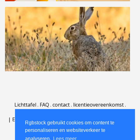
Lichttafel
.
FAQ
.
contact
.
licentieovereenkomst
.
gebruiksovereenkomst
.
over
.
|
English
|
Deutsch
|
Español
|
Polski
|
Português
|
Rgbstock gebruikt cookies om content te
Nederlands
|
personaliseren en websiteverkeer te
analyseren.
Lees meer