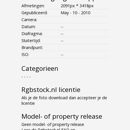
Afmetingen:
2091px * 3418px
Gepubliceerd:
May - 10 - 2010
Camera:
Datum:
--
Diafragma:
--
Sluitertijd:
--
Brandpunt:
ISO:
--
Categorieen
- - - -
Rgbstock.nl licentie
Als je de foto download dan accepteer je de
licentie
Model- of property release
Geen model- of property release
Lees de Rgbstock.nl FAQ en