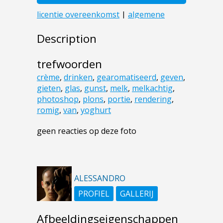
Description
trefwoorden
crème
,
drinken
,
gearomatiseerd
,
geven
,
gieten
,
glas
,
gunst
,
melk
,
melkachtig
,
photoshop
,
plons
,
portie
,
rendering
,
romig
,
van
,
yoghurt
geen reacties op deze foto
ALESSANDRO
PROFIEL
GALLERIJ
Afbeeldingseigenschappen