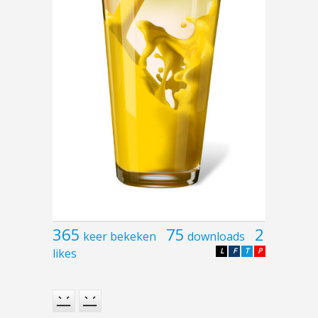
365
75
2
keer bekeken
downloads
likes
L
F
T
P