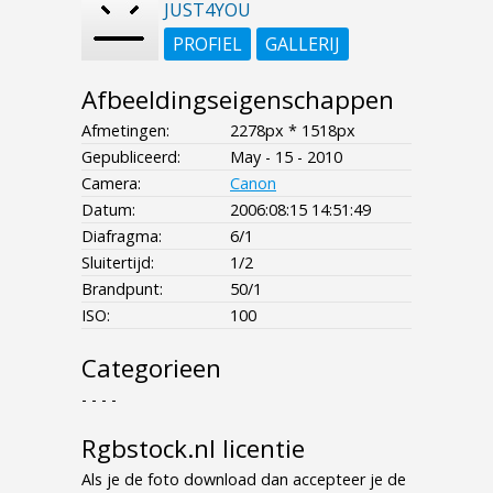
JUST4YOU
PROFIEL
GALLERIJ
Afbeeldingseigenschappen
Afmetingen:
2278px * 1518px
Gepubliceerd:
May - 15 - 2010
Camera:
Canon
Datum:
2006:08:15 14:51:49
Diafragma:
6/1
Sluitertijd:
1/2
Brandpunt:
50/1
ISO:
100
Categorieen
- - - -
Rgbstock.nl licentie
Als je de foto download dan accepteer je de