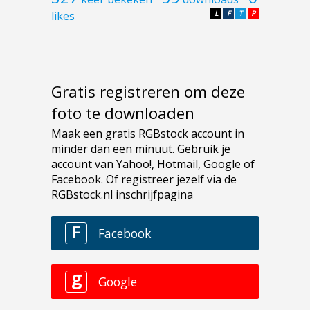
likes
L
F
T
P
Gratis registreren om deze
foto te downloaden