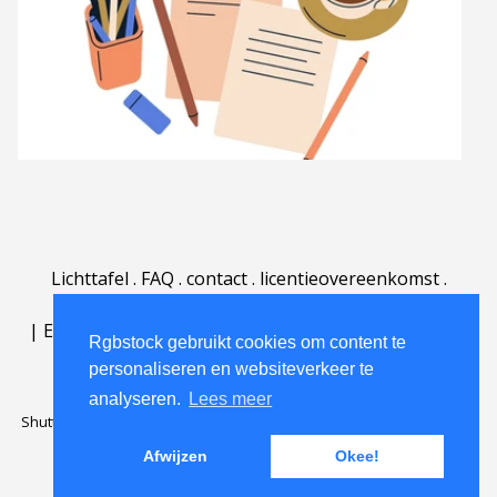
Lichttafel
.
FAQ
.
contact
.
licentieovereenkomst
.
gebruiksovereenkomst
.
over
.
|
English
|
Deutsch
|
Español
|
Polski
|
Português
|
Rgbstock gebruikt cookies om content te
Nederlands
|
personaliseren en websiteverkeer te
analyseren.
Lees meer
Shutterstock official partner of Rgbstock
Saqurai AI official partner of
Rgbstock
Afwijzen
Okee!