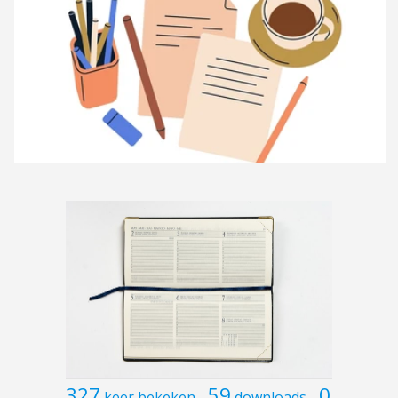
327
59
0
keer bekeken
downloads