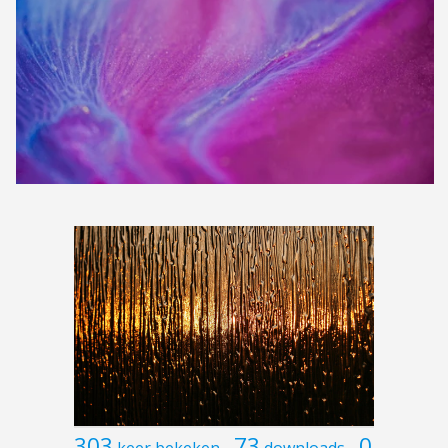
303
73
0
keer bekeken
downloads