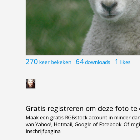
270
64
1
keer bekeken
downloads
likes
Gratis registreren om deze foto t