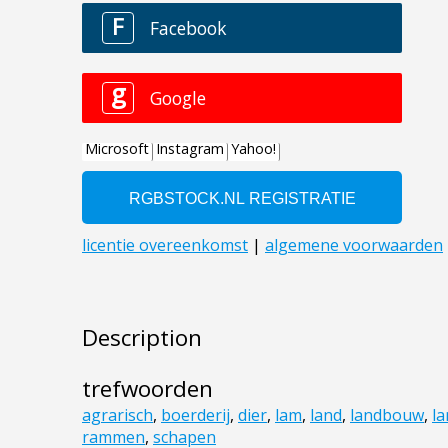
Description
trefwoorden
agrarisch
,
boerderij
,
dier
,
lam
,
land
,
landbouw
,
la
rammen
,
schapen