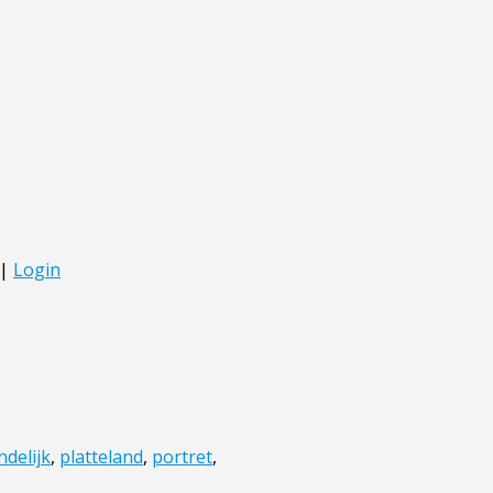
ndelijk
,
platteland
,
portret
,