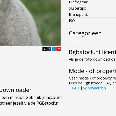
Diafragma:
Sluitertijd:
Brandpunt:
ISO:
Categorieen
- - - -
L
F
T
P
Rgbstock.nl licen
Als je de foto download dan
Model- of propert
Geen model- of property re
Lees de Rgbstock.nl FAQ e
|
FAQ
|
voorwaarden
|
e downloaden