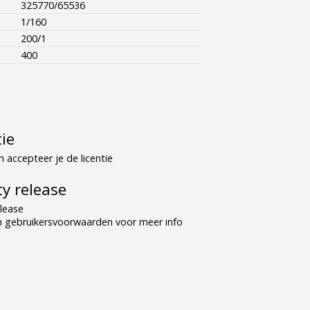
325770/65536
1/160
200/1
400
tie
 accepteer je de licentie
y release
lease
n gebruikersvoorwaarden voor meer info