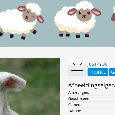
JUST4YOU
PROFIEL
G
Afbeeldingseige
Afmetingen:
Gepubliceerd:
Camera:
Datum: