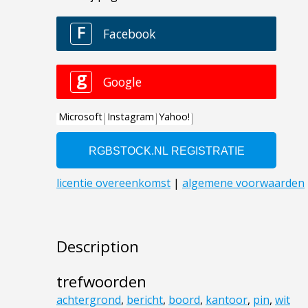
Description
trefwoorden
achtergrond
,
bericht
,
boord
,
kantoor
,
pin
,
wit