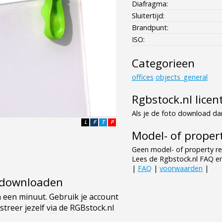
Diafragma:
Sluitertijd:
Brandpunt:
ISO:
Categorieen
offices
objects_general
Rgbstock.nl licen
Als je de foto download dan
L
F
T
P
Model- of propert
Geen model- of property re
Lees de Rgbstock.nl FAQ e
|
FAQ
|
voorwaarden
|
e downloaden