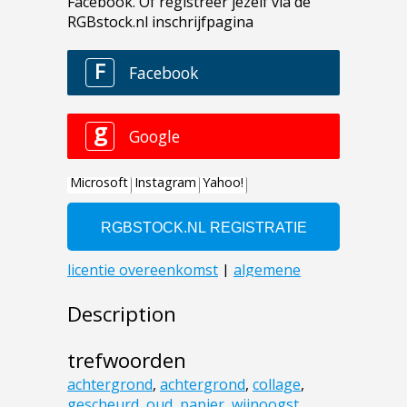
Description
trefwoorden
achtergrond
,
achtergrond
,
collage
,
gescheurd
,
oud
,
papier
,
wijnoogst