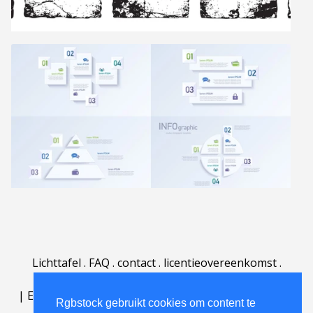
Lichttafel
.
FAQ
.
contact
.
licentieovereenkomst
.
gebruiksovereenkomst
.
over
.
|
English
|
Deutsch
|
Español
|
Polski
|
Português
|
Rgbstock gebruikt cookies om content te
Nederlands
|