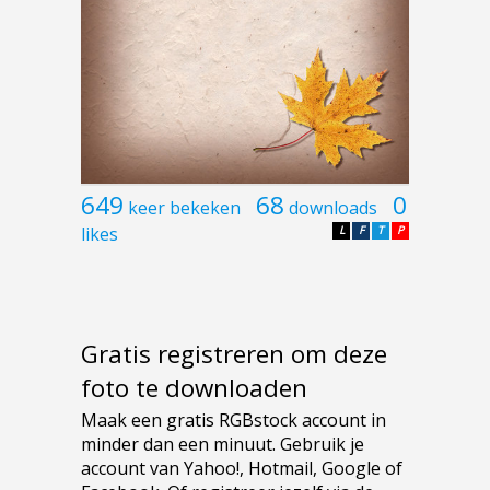
649
68
0
keer bekeken
downloads
likes
L
F
T
P
Gratis registreren om deze
foto te downloaden