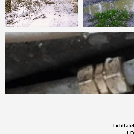
Lichttafel
|
E