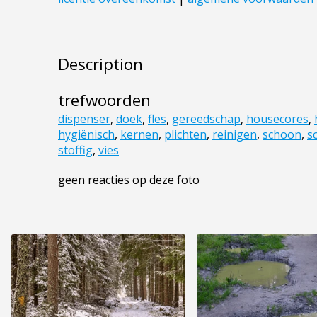
Description
trefwoorden
dispenser
,
doek
,
fles
,
gereedschap
,
housecores
,
hygiënisch
,
kernen
,
plichten
,
reinigen
,
schoon
,
s
stoffig
,
vies
geen reacties op deze foto