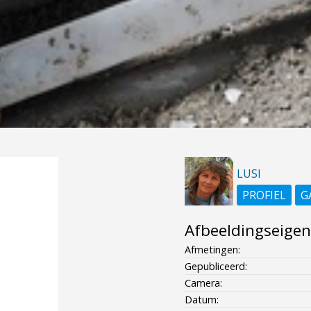
LUSI
PROFIEL
G
Afbeeldingseige
Afmetingen:
Gepubliceerd:
Camera:
Datum: