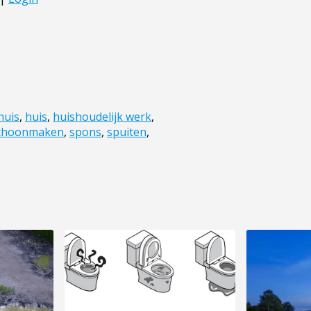
huis
,
huis
,
huishoudelijk werk
,
choonmaken
,
spons
,
spuiten
,