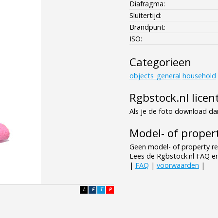
Diafragma:
Sluitertijd:
Brandpunt:
ISO:
Categorieen
objects_general
household
Rgbstock.nl licen
Als je de foto download dan
Model- of propert
Geen model- of property re
Lees de Rgbstock.nl FAQ e
|
FAQ
|
voorwaarden
|
L
F
T
P