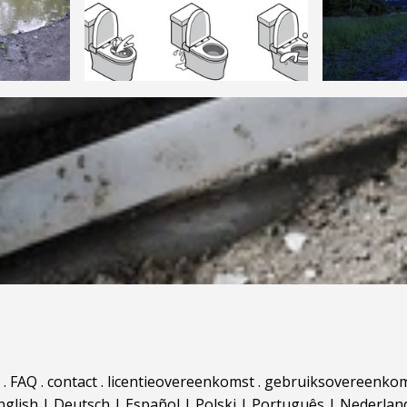
.
FAQ
.
contact
.
licentieovereenkomst
.
gebruiksovereenko
nglish
|
Deutsch
|
Español
|
Polski
|
Português
|
Nederlan