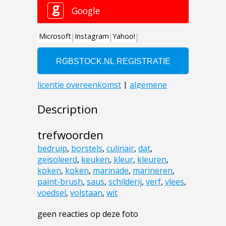
Description
trefwoorden
bedruip
,
borstels
,
culinair
,
dat
,
geïsoleerd
,
keuken
,
kleur
,
kleuren
,
koken
,
koken
,
marinade
,
marineren
,
paint-brush
,
saus
,
schilderij
,
verf
,
vlees
,
voedsel
,
volstaan
,
wit
geen reacties op deze foto