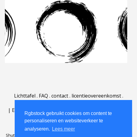
Lichttafel
.
FAQ
.
contact
.
licentieovereenkomst
.
gebruiksovereenkomst
.
over
.
|
English
|
Deutsch
|
Español
|
Polski
|
Português
|
Rgbstock gebruikt cookies om content te
Nederlands
|
personaliseren en websiteverkeer te
analyseren.
Lees meer
Shutterstock official partner of Rgbstock
Saqurai AI official partner of