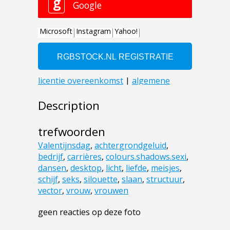
Description
trefwoorden
Valentijnsdag
,
achtergrondgeluid
,
bedrijf
,
carrières
,
colours.shadows.sexi
,
dansen
,
desktop
,
licht
,
liefde
,
meisjes
,
schijf
,
seks
,
silouette
,
slaan
,
structuur
,
vector
,
vrouw
,
vrouwen
geen reacties op deze foto