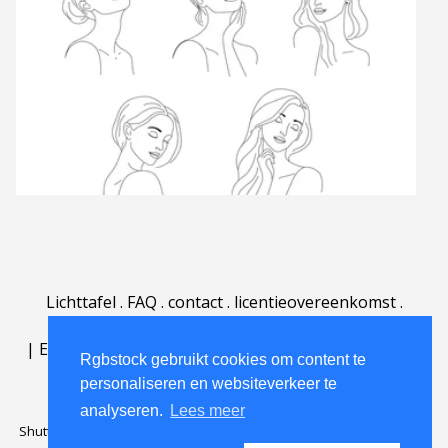
Lichttafel
.
FAQ
.
contact
.
licentieovereenkomst
.
gebruiksovereenkomst
.
over
.
|
English
|
Deutsch
|
Español
|
Polski
|
Português
|
Rgbstock gebruikt cookies om content te
Nederlands
|
personaliseren en websiteverkeer te
analyseren.
Lees meer
Shutterstock official partner of Rgbstock
Saqurai AI official partner of