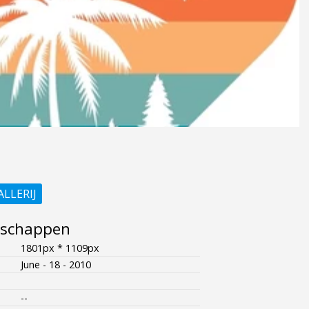
ALLERIJ
nschappen
1801px * 1109px
June - 18 - 2010
--