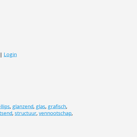
llips
,
glanzend
,
glas
,
grafisch
,
tsend
,
structuur
,
vennootschap
,