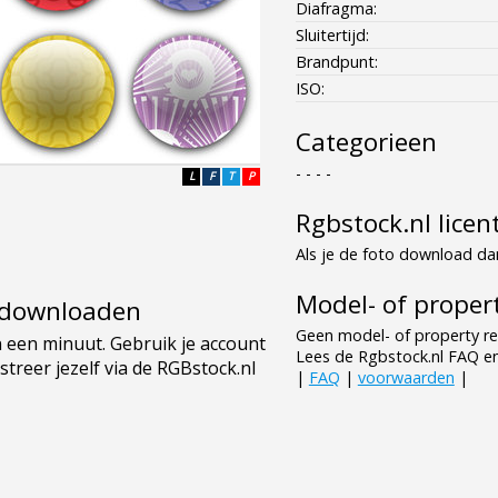
Diafragma:
Sluitertijd:
Brandpunt:
ISO:
Categorieen
- - - -
L
F
T
P
Rgbstock.nl licen
Als je de foto download dan
Model- of propert
e downloaden
Geen model- of property re
Lees de Rgbstock.nl FAQ e
|
FAQ
|
voorwaarden
|