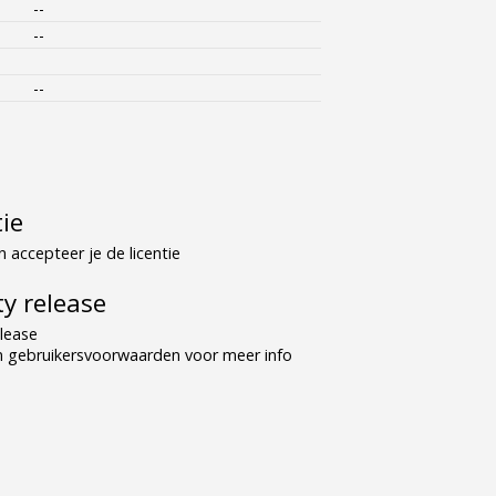
--
--
--
tie
 accepteer je de licentie
y release
lease
n gebruikersvoorwaarden voor meer info