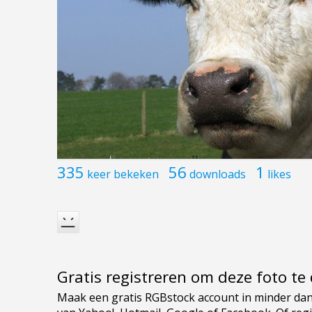
335
56
1
keer bekeken
downloads
likes
Gratis registreren om deze foto t