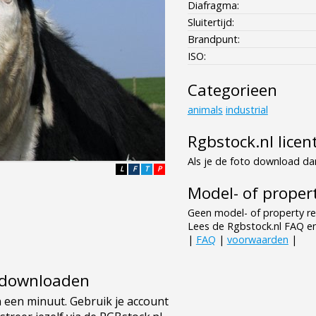
Diafragma:
Sluitertijd:
Brandpunt:
ISO:
Categorieen
animals
industrial
Rgbstock.nl licen
Als je de foto download dan
L
F
T
P
Model- of propert
Geen model- of property re
Lees de Rgbstock.nl FAQ e
|
FAQ
|
voorwaarden
|
e downloaden