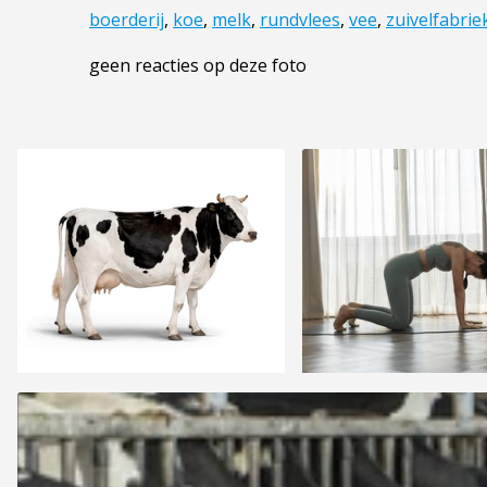
boerderij
,
koe
,
melk
,
rundvlees
,
vee
,
zuivelfabrie
geen reacties op deze foto