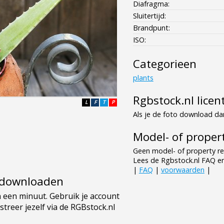
Diafragma:
Sluitertijd:
Brandpunt:
ISO:
Categorieen
plants
Rgbstock.nl licen
L
F
T
P
Als je de foto download dan
Model- of propert
Geen model- of property re
Lees de Rgbstock.nl FAQ e
|
FAQ
|
voorwaarden
|
e downloaden