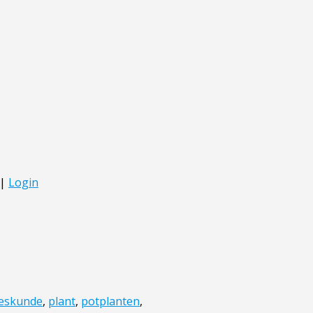
eskunde
,
plant
,
potplanten
,