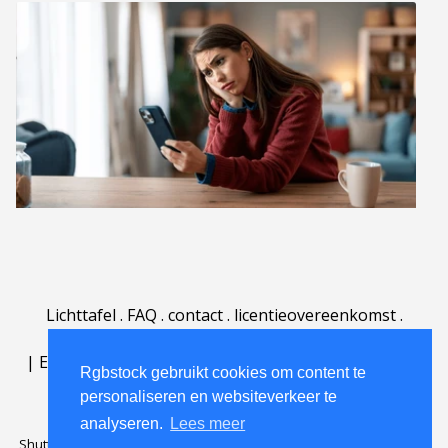
Lichttafel
.
FAQ
.
contact
.
licentieovereenkomst
.
gebruiksovereenkomst
.
over
.
|
English
|
Deutsch
|
Español
|
Polski
|
Português
|
Rgbstock gebruikt cookies om content te
Nederlands
|
personaliseren en websiteverkeer te
analyseren.
Lees meer
Shutterstock official partner of Rgbstock
Saqurai AI official partner of