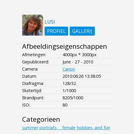
LUSI
PROFIEL
GALLERIJ
Afbeeldingseigenschappen
Afmetingen:
4000px * 3000px
Gepubliceerd:
June - 27 - 2010
Camera:
Canon
Datum:
2010:06:26 13:38:05
Diafragma:
128/32
Sluitertijd:
1/1000
Brandpunt:
8205/1000
ISO:
80
Categorieen
summer
portraits___female
hobbies_and_fun