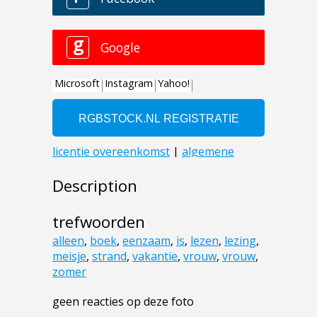
Description
trefwoorden
alleen
,
boek
,
eenzaam
,
is
,
lezen
,
lezing
,
meisje
,
strand
,
vakantie
,
vrouw
,
vrouw
,
zomer
geen reacties op deze foto