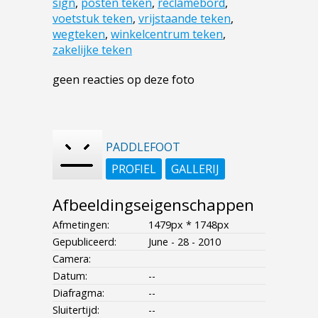
sign
,
posten teken
,
reclamebord
,
voetstuk teken
,
vrijstaande teken
,
wegteken
,
winkelcentrum teken
,
zakelijke teken
geen reacties op deze foto
PADDLEFOOT
PROFIEL
GALLERIJ
Afbeeldingseigenschappen
Afmetingen:
1479px * 1748px
Gepubliceerd:
June - 28 - 2010
Camera:
Datum:
--
Diafragma:
--
Sluitertijd:
--