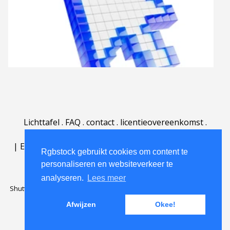
Lichttafel
.
FAQ
.
contact
.
licentieovereenkomst
.
gebruiksovereenkomst
.
over
.
|
English
|
Deutsch
|
Español
|
Polski
|
Português
|
Rgbstock gebruikt cookies om content te
Nederlands
|
personaliseren en websiteverkeer te
analyseren.
Lees meer
Shutterstock official partner of Rgbstock
Saqurai AI official partner of
Rgbstock
Afwijzen
Okee!