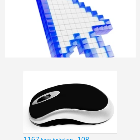
1167
108
keer bekeken