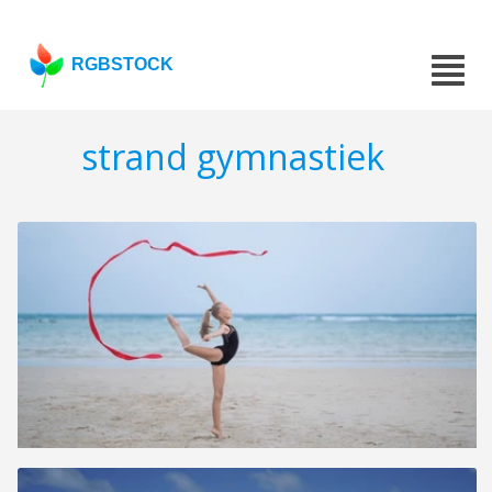
RGBSTOCK
strand gymnastiek