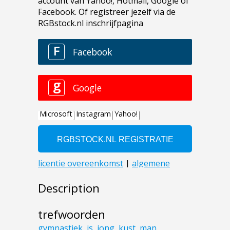
Description
trefwoorden
gymnastiek
,
is
,
jong
,
kust
,
man
,