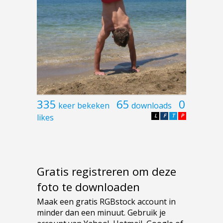
335
65
0
keer bekeken
downloads
likes
L
F
T
P
Gratis registreren om deze
foto te downloaden