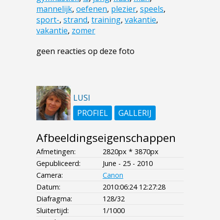
mannelijk
,
oefenen
,
plezier
,
speels
,
sport-
,
strand
,
training
,
vakantie
,
vakantie
,
zomer
geen reacties op deze foto
LUSI
PROFIEL
GALLERIJ
Afbeeldingseigenschappen
Afmetingen:
2820px * 3870px
Gepubliceerd:
June - 25 - 2010
Camera:
Canon
Datum:
2010:06:24 12:27:28
Diafragma:
128/32
Sluitertijd:
1/1000