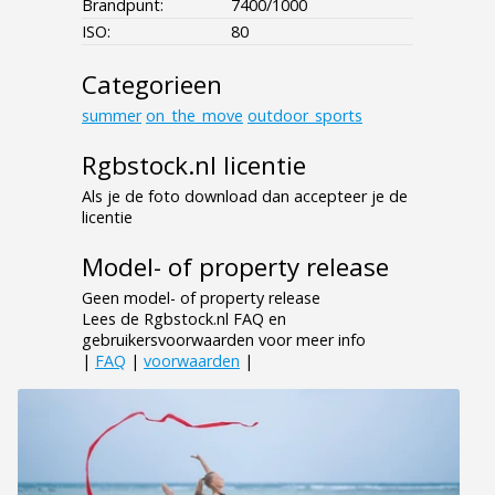
Brandpunt:
7400/1000
ISO:
80
Categorieen
summer
on_the_move
outdoor_sports
Rgbstock.nl licentie
Als je de foto download dan accepteer je de
licentie
Model- of property release
Geen model- of property release
Lees de Rgbstock.nl FAQ en
gebruikersvoorwaarden voor meer info
|
FAQ
|
voorwaarden
|