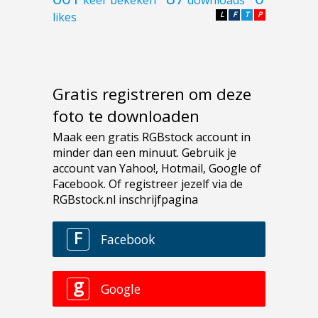
likes
L
F
T
P
Gratis registreren om deze
foto te downloaden