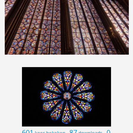
601
87
0
keer bekeken
downloads