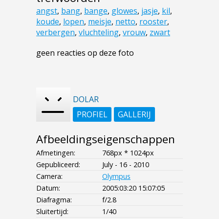
angst
,
bang
,
bange
,
glowes
,
jasje
,
kil
,
koude
,
lopen
,
meisje
,
netto
,
rooster
,
verbergen
,
vluchteling
,
vrouw
,
zwart
geen reacties op deze foto
DOLAR
PROFIEL
GALLERIJ
Afbeeldingseigenschappen
Afmetingen:
768px * 1024px
Gepubliceerd:
July - 16 - 2010
Camera:
Olympus
Datum:
2005:03:20 15:07:05
Diafragma:
f/2.8
Sluitertijd:
1/40