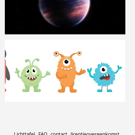
Lichttafel
.
FAQ
.
contact
.
licentieovereenkomst
.