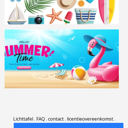
Lichttafel
.
FAQ
.
contact
.
licentieovereenkomst
.
gebruiksovereenkomst
.
over
.