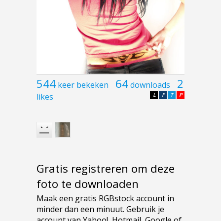
544
64
2
keer bekeken
downloads
likes
L
F
T
P
Gratis registreren om deze
foto te downloaden