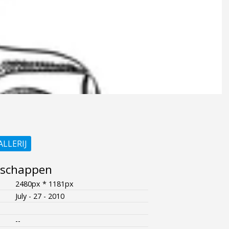
ALLERIJ
nschappen
2480px * 1181px
July - 27 - 2010
--