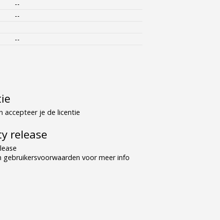
--
--
--
tie
 accepteer je de licentie
y release
lease
n gebruikersvoorwaarden voor meer info