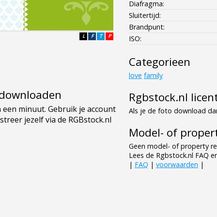
Diafragma:
Sluitertijd:
Brandpunt:
L
F
T
P
ISO:
Categorieen
love
family
e downloaden
Rgbstock.nl licen
Als je de foto download dan
Model- of propert
Geen model- of property re
Lees de Rgbstock.nl FAQ e
|
FAQ
|
voorwaarden
|