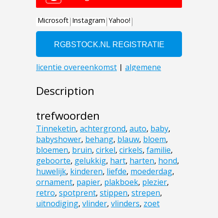
Description
trefwoorden
Tinneketin
,
achtergrond
,
auto
,
baby
,
babyshower
,
behang
,
blauw
,
bloem
,
bloemen
,
bruin
,
cirkel
,
cirkels
,
familie
,
geboorte
,
gelukkig
,
hart
,
harten
,
hond
,
huwelijk
,
kinderen
,
liefde
,
moederdag
,
ornament
,
papier
,
plakboek
,
plezier
,
retro
,
spotprent
,
stippen
,
strepen
,
uitnodiging
,
vlinder
,
vlinders
,
zoet