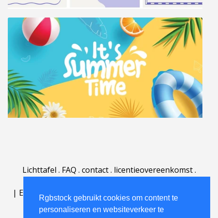
Lichttafel
.
FAQ
.
contact
.
licentieovereenkomst
.
gebruiksovereenkomst
.
over
.
|
English
|
Deutsch
|
Español
|
Polski
|
Português
|
Rgbstock gebruikt cookies om content te
Nederlands
|
personaliseren en websiteverkeer te