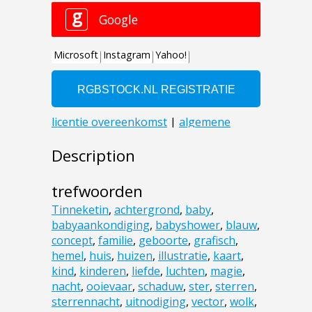
Description
trefwoorden
Tinneketin
,
achtergrond
,
baby
,
babyaankondiging
,
babyshower
,
blauw
,
concept
,
familie
,
geboorte
,
grafisch
,
hemel
,
huis
,
huizen
,
illustratie
,
kaart
,
kind
,
kinderen
,
liefde
,
luchten
,
magie
,
nacht
,
ooievaar
,
schaduw
,
ster
,
sterren
,
sterrennacht
,
uitnodiging
,
vector
,
wolk
,