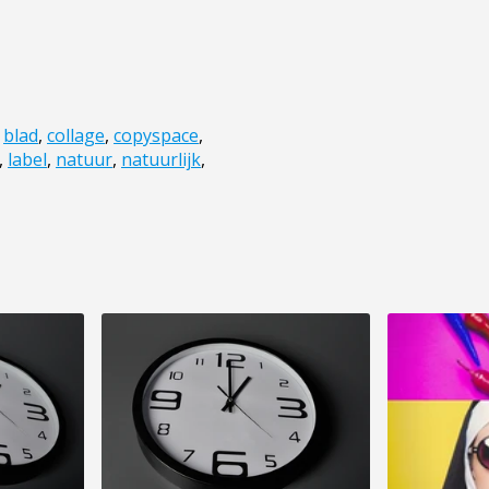
,
blad
,
collage
,
copyspace
,
,
label
,
natuur
,
natuurlijk
,