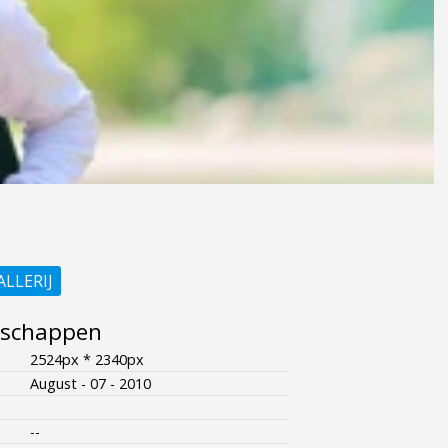
ALLERIJ
nschappen
2524px * 2340px
August - 07 - 2010
--