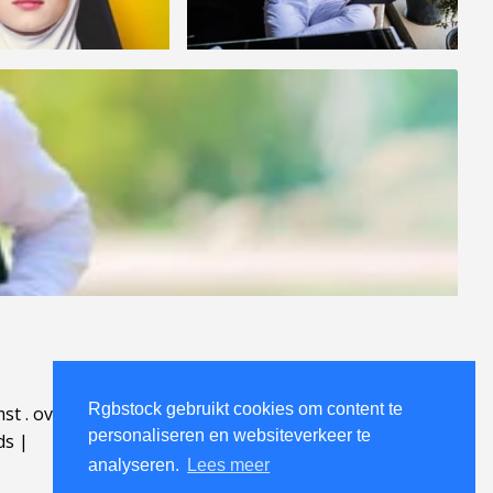
Rgbstock gebruikt cookies om content te
mst
.
over
.
personaliseren en websiteverkeer te
ds
|
analyseren.
Lees meer