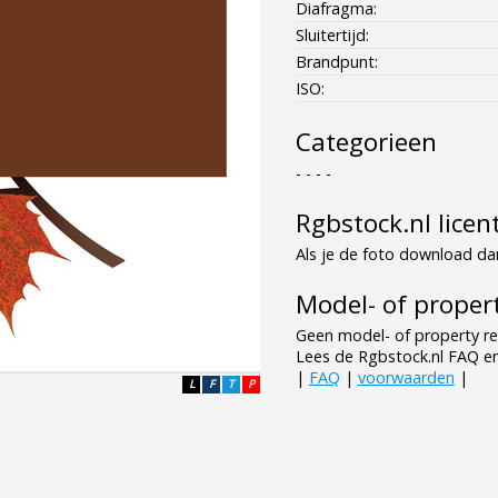
Diafragma:
Sluitertijd:
Brandpunt:
ISO:
Categorieen
- - - -
Rgbstock.nl licen
Als je de foto download dan
Model- of propert
Geen model- of property re
Lees de Rgbstock.nl FAQ e
|
FAQ
|
voorwaarden
|
L
F
T
P