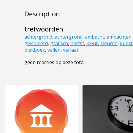
Description
trefwoorden
achtergrond
,
achtergrond
,
ambacht
,
ambachten
geïsoleerd
,
grafisch
,
herfst
,
kleur
,
kleuren
,
kunst
plakboek
,
vallen
,
verlaat
geen reacties op deze foto