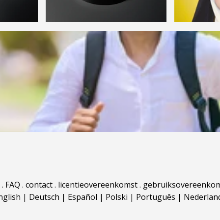
.
FAQ
.
contact
.
licentieovereenkomst
.
gebruiksovereenko
nglish
|
Deutsch
|
Español
|
Polski
|
Português
|
Nederlan