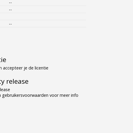
--
--
--
tie
 accepteer je de licentie
y release
lease
n gebruikersvoorwaarden voor meer info