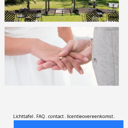
Lichttafel
.
FAQ
.
contact
.
licentieovereenkomst
.
gebruiksovereenkomst
.
over
.