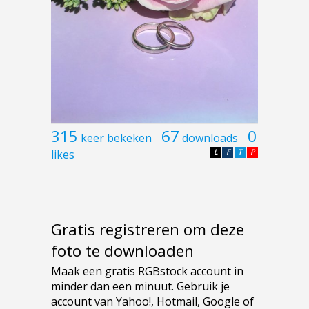
315
67
0
keer bekeken
downloads
likes
L
F
T
P
Gratis registreren om deze
foto te downloaden