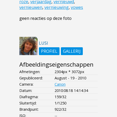
roze
,
verjaardag
,
vernieuwd
,
vernieuwen
,
vernieuwing
,
vowes
geen reacties op deze foto
LUSI
PROFIEL
GALLERIJ
Afbeeldingseigenschappen
Afmetingen:
2304px * 3072px
Gepubliceerd:
August - 19 - 2010
Camera:
Canon
Datum:
2010:08:18 14:14:34
Diafragma:
159/32
Sluitertijd:
1/1250
Brandpunt:
922/32
ISO:
--