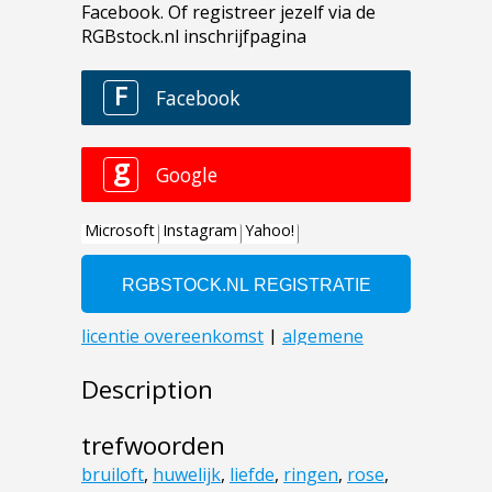
Description
trefwoorden
bruiloft
,
huwelijk
,
liefde
,
ringen
,
rose
,