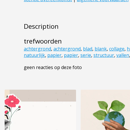
Description
trefwoorden
achtergrond
,
achtergrond
,
blad
,
blank
,
collage
,
h
natuurlijk
,
papier
,
papier
,
serie
,
structuur
,
vallen
geen reacties op deze foto