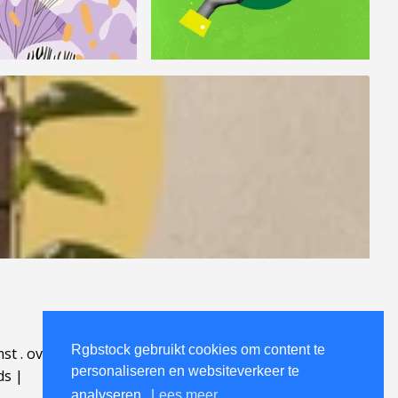
Rgbstock gebruikt cookies om content te
mst
.
over
.
personaliseren en websiteverkeer te
ds
|
analyseren.
Lees meer