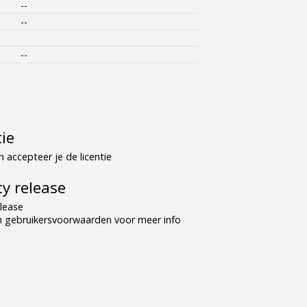
--
--
--
tie
 accepteer je de licentie
y release
lease
n gebruikersvoorwaarden voor meer info