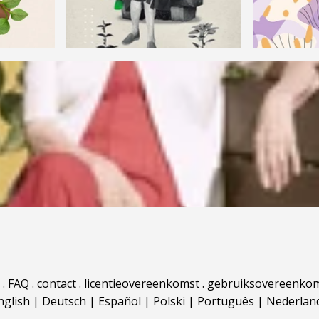
.
FAQ
.
contact
.
licentieovereenkomst
.
gebruiksovereenko
nglish
|
Deutsch
|
Español
|
Polski
|
Português
|
Nederlan