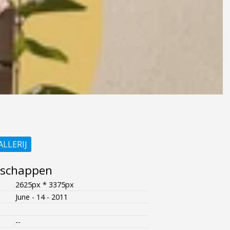
ALLERIJ
nschappen
2625px * 3375px
June - 14 - 2011
--