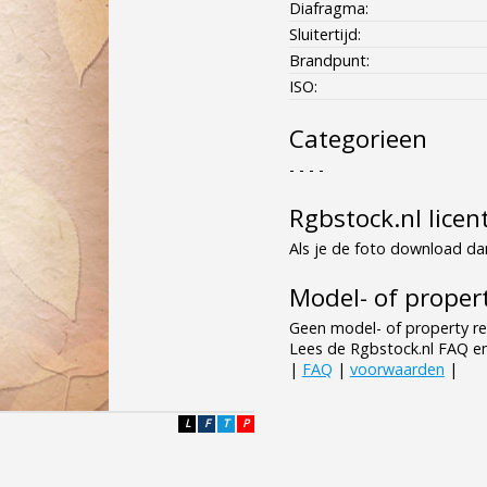
Diafragma:
Sluitertijd:
Brandpunt:
ISO:
Categorieen
- - - -
Rgbstock.nl licen
Als je de foto download dan
Model- of propert
Geen model- of property re
Lees de Rgbstock.nl FAQ e
|
FAQ
|
voorwaarden
|
L
F
T
P