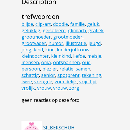
Description
trefwoorden
blijde
,
clip-art
,
doodle
,
familie
,
geluk
,
gelukkig
,
geïsoleerd
,
glimlach
,
grafiek
,
grootmoeder
,
grootmoeder
,
grootvader
,
humor
,
illustratie
,
jeugd
,
jong
,
kind
,
kind
,
kinderjuffrouw
,
kleindochter
,
kleinkind
,
liefde
,
meisje
,
mensen
,
oma
,
ontspannen
,
oud
,
persoon
,
plezier
,
relatie
,
samen
,
schattig
,
senior
,
spotprent
,
tekening
,
twee
,
vreugde
,
vriendelijk
,
vrije tijd
,
vrolijk
,
vrouw
,
vrouw
,
zorg
geen reacties op deze foto
SILBERSCHUH