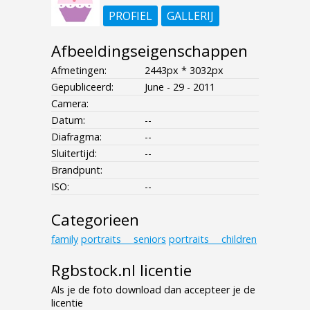
PROFIEL
GALLERIJ
Afbeeldingseigenschappen
Afmetingen:
2443px * 3032px
Gepubliceerd:
June - 29 - 2011
Camera:
Datum:
--
Diafragma:
--
Sluitertijd:
--
Brandpunt:
ISO:
--
Categorieen
family
portraits___seniors
portraits___children
Rgbstock.nl licentie
Als je de foto download dan accepteer je de
licentie