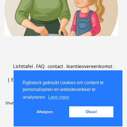
Lichttafel
.
FAQ
.
contact
.
licentieovereenkomst
.
gebruiksovereenkomst
.
over
.
|
English
|
Deutsch
|
Español
|
Polski
|
Português
|
Rgbstock gebruikt cookies om content te
Nederlands
|
personaliseren en websiteverkeer te
analyseren.
Lees meer
Shutterstock official partner of Rgbstock
Saqurai AI official partner of
Rgbstock
Afwijzen
Okee!