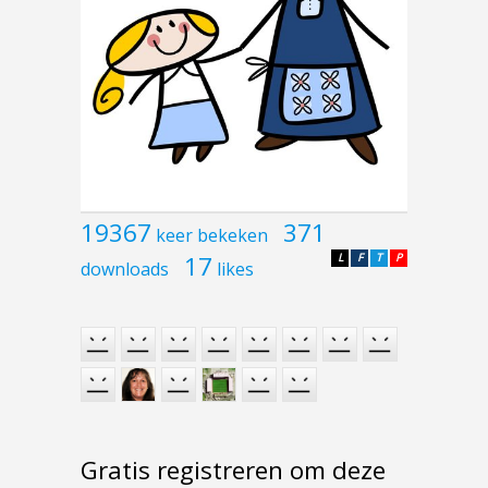
19367
371
keer bekeken
17
L
F
T
P
downloads
likes
Gratis registreren om deze