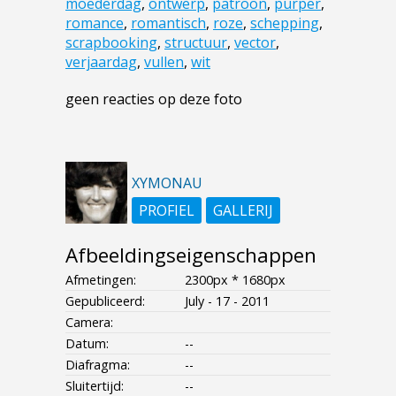
moederdag
,
ontwerp
,
patroon
,
purper
,
romance
,
romantisch
,
roze
,
schepping
,
scrapbooking
,
structuur
,
vector
,
verjaardag
,
vullen
,
wit
geen reacties op deze foto
XYMONAU
PROFIEL
GALLERIJ
Afbeeldingseigenschappen
Afmetingen:
2300px * 1680px
Gepubliceerd:
July - 17 - 2011
Camera:
Datum:
--
Diafragma:
--
Sluitertijd:
--