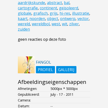
aardrijkskunde
,
abstract
,
bal
,
cartografie
,
continent
,
geïsoleerd
,
globale
,
grafisch
,
grijs
,
hi-res
,
illustratie
,
kaart
,
noorden
,
object
,
ontwerp
,
vector
,
wereld
,
wereldbol
,
west
,
wit
,
zilver
,
zuiden
geen reacties op deze foto
FANGOL
PROFIEL
GALLERIJ
Afbeeldingseigenschappen
Afmetingen:
5000px * 5000px
Gepubliceerd:
July - 17 - 2011
Camera:
Datum:
--