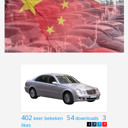
402
54
3
keer bekeken
downloads
likes
L
F
T
P