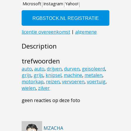
Description
trefwoorden
auto
,
auto
,
drijven
,
durven
,
geïsoleerd
,
grijs
,
grijs
,
knipsel
,
machine
,
metalen
,
motorkap
,
reizen
,
vervoeren
,
voertuig
,
wielen
,
zilver
geen reacties op deze foto
MZACHA