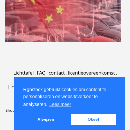
Lichttafel
.
FAQ
.
contact
.
licentieovereenkomst
.
gebruiksovereenkomst
.
over
.
|
English
|
Deutsch
|
Español
|
Polski
|
Português
|
Rgbstock gebruikt cookies om content te
Nederlands
|
personaliseren en websiteverkeer te
analyseren.
Lees meer
Shutterstock official partner of Rgbstock
Saqurai AI official partner of
Rgbstock
Afwijzen
Okee!