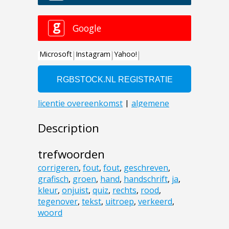
Description
trefwoorden
corrigeren
,
fout
,
fout
,
geschreven
,
grafisch
,
groen
,
hand
,
handschrift
,
ja
,
kleur
,
onjuist
,
quiz
,
rechts
,
rood
,
tegenover
,
tekst
,
uitroep
,
verkeerd
,
woord