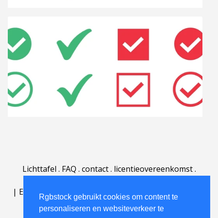
Lichttafel
.
FAQ
.
contact
.
licentieovereenkomst
.
gebruiksovereenkomst
.
over
.
|
English
|
Deutsch
|
Español
|
Polski
|
Português
|
Rgbstock gebruikt cookies om content te
Nederlands
|
personaliseren en websiteverkeer te