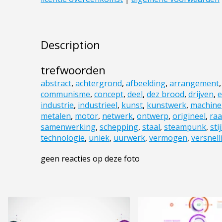
Description
trefwoorden
abstract
,
achtergrond
,
afbeelding
,
arrangement
communisme
,
concept
,
deel
,
dez brood
,
drijven
,
e
industrie
,
industrieel
,
kunst
,
kunstwerk
,
machine
metalen
,
motor
,
netwerk
,
ontwerp
,
origineel
,
ra
samenwerking
,
schepping
,
staal
,
steampunk
,
stij
technologie
,
uniek
,
uurwerk
,
vermogen
,
versnell
geen reacties op deze foto