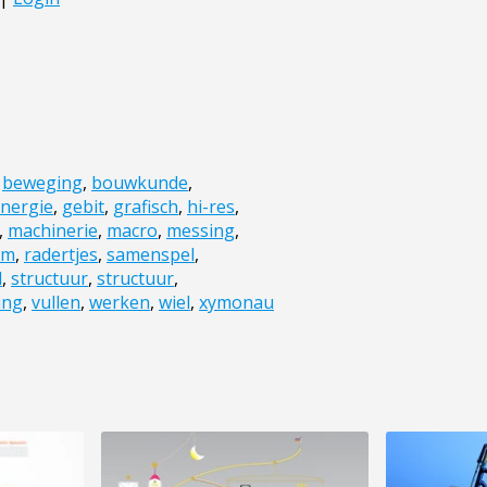
,
beweging
,
bouwkunde
,
nergie
,
gebit
,
grafisch
,
hi-res
,
,
machinerie
,
macro
,
messing
,
am
,
radertjes
,
samenspel
,
l
,
structuur
,
structuur
,
ing
,
vullen
,
werken
,
wiel
,
xymonau