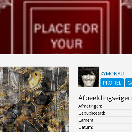
XYMONAU
PROFIEL
G
Afbeeldingseige
Afmetingen:
Gepubliceerd:
Camera:
Datum: