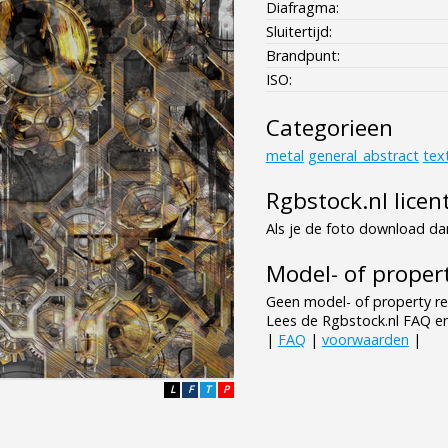
Diafragma:
Sluitertijd:
Brandpunt:
ISO:
Categorieen
metal
general_abstract
tex
Rgbstock.nl licen
Als je de foto download dan
Model- of propert
Geen model- of property re
Lees de Rgbstock.nl FAQ e
|
FAQ
|
voorwaarden
|
L
F
T
P