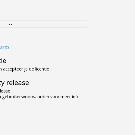
--
--
--
tures
tie
 accepteer je de licentie
y release
lease
n gebruikersvoorwaarden voor meer info