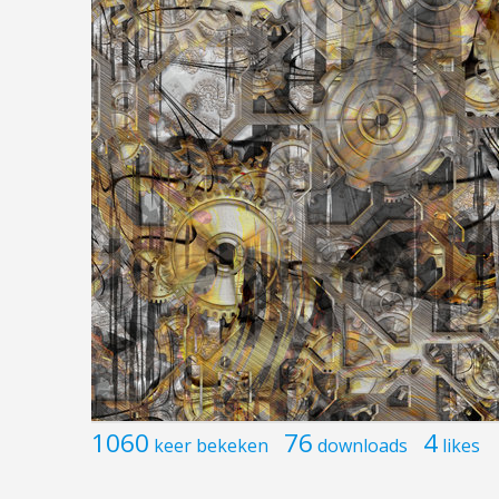
1060
76
4
keer bekeken
downloads
likes