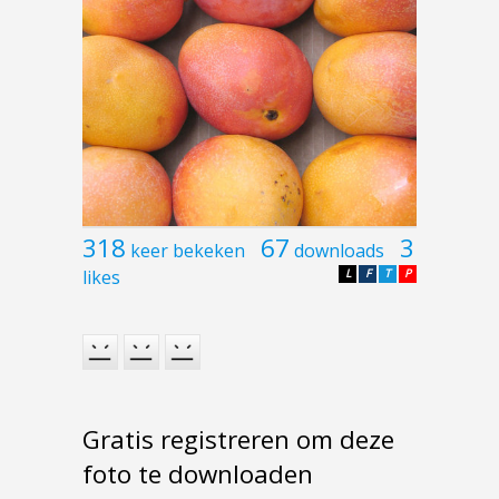
318
67
3
keer bekeken
downloads
likes
L
F
T
P
Gratis registreren om deze
foto te downloaden