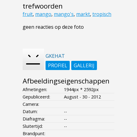
trefwoorden
fruit
,
mango
,
mango's
,
markt
,
tropisch
geen reacties op deze foto
GKEHAT
PROFIEL
GALLERIJ
Afbeeldingseigenschappen
Afmetingen:
1944px * 2592px
Gepubliceerd:
August - 30 - 2012
Camera:
Datum:
--
Diafragma:
--
Sluitertijd:
--
Brandpunt: